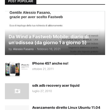
POST POPOLARI
Da Wind a Fastweb Mobile: diario di
un'odissea (da giorno 1 a giorno 5)
by
Alessio Fasano
-
febbraio 16, 2021
IPhone 4S? anche no!
ottobre 21, 2011
sdk adb recovery acer liquid
luglio 27, 2010
Avanzamento diretto Linux Ubuntu 11.04