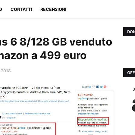
O
CONTATTI
RECENSIONI
DON
us 6 8/128 GB venduto
mazon a 499 euro
 2018
OFF