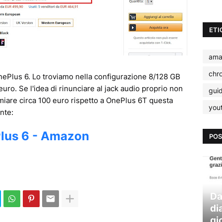
ETI
ama
chr
ePlus 6. Lo troviamo nella configurazione 8/128 GB
ro. Se l'idea di rinunciare al jack audio proprio non
gui
miare circa 100 euro rispetto a OnePlus 6T questa
you
nte:
lus 6 - Amazon
POS
Da
di
gi