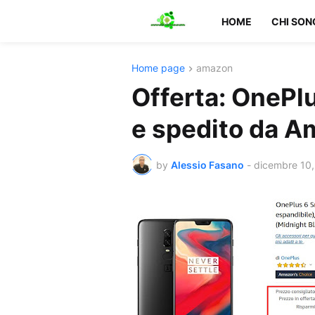
HOME
CHI SON
Home page
amazon
Offerta: OnePl
e spedito da A
by
Alessio Fasano
-
dicembre 10,