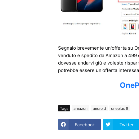
Segnalo brevemente un'offerta su On
venduto e spedito da Amazon a 499 eu
dovesse andarvi giù e voleste rispar
potrebbe essere un'offerta interessa
OneP
Tags
amazon
android
oneplus 6
Facebook
Twitter