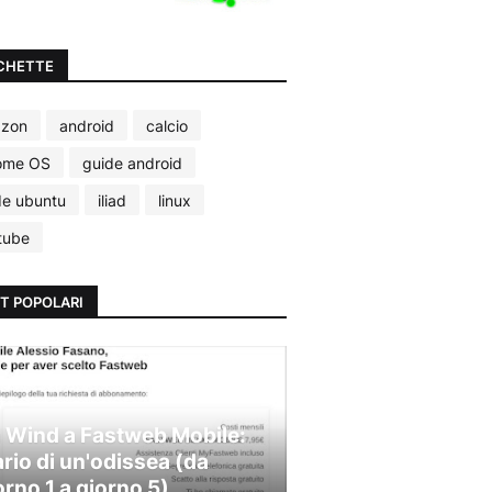
CHETTE
zon
android
calcio
ome OS
guide android
de ubuntu
iliad
linux
tube
T POPOLARI
 Wind a Fastweb Mobile:
ario di un'odissea (da
orno 1 a giorno 5)