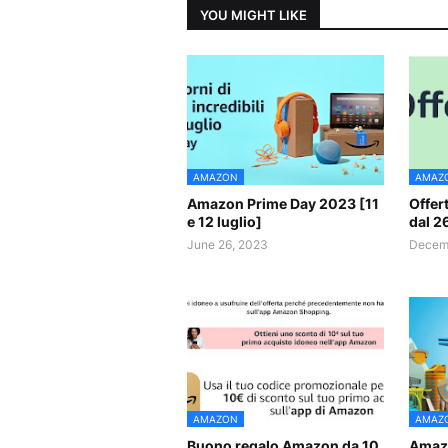
YOU MIGHT LIKE
AMAZON
AMAZ
Amazon Prime Day 2023 [11
Offer
e 12 luglio]
dal 2
June 26, 2023
Decemb
AMAZON
AMAZ
Buono regalo Amazon da 10
Amazo