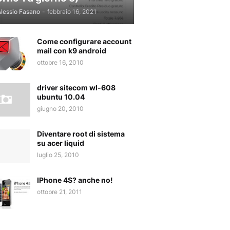
lessio Fasano
-
febbraio 16, 2021
Come configurare account
mail con k9 android
ottobre 16, 2010
driver sitecom wl-608
ubuntu 10.04
giugno 20, 2010
Diventare root di sistema
su acer liquid
luglio 25, 2010
IPhone 4S? anche no!
ottobre 21, 2011