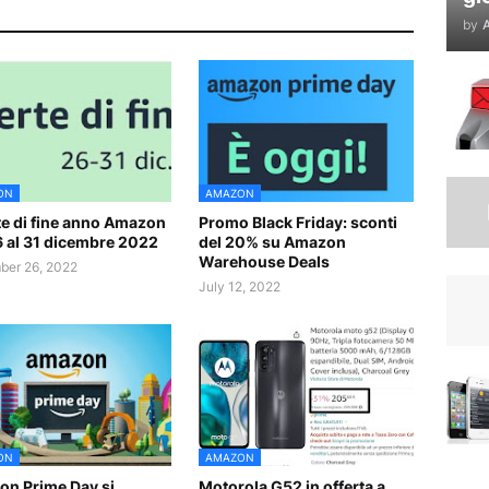
by
A
ON
AMAZON
te di fine anno Amazon
Promo Black Friday: sconti
6 al 31 dicembre 2022
del 20% su Amazon
Warehouse Deals
er 26, 2022
July 12, 2022
ON
AMAZON
n Prime Day si
Motorola G52 in offerta a