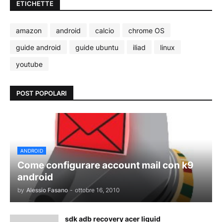
ETICHETTE
amazon
android
calcio
chrome OS
guide android
guide ubuntu
iliad
linux
youtube
POST POPOLARI
ANDROID
Come configurare account mail con k9
android
by
Alessio Fasano
-
ottobre 16, 2010
sdk adb recovery acer liquid