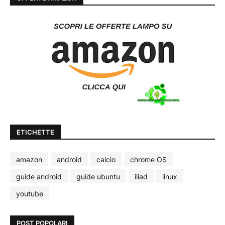
ETICHETTE
amazon
android
calcio
chrome OS
guide android
guide ubuntu
iliad
linux
youtube
POST POPOLARI