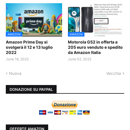
AMAZON
AMAZON
Amazon Prime Day si
Motorola G52 in offerta a
svolgerà il 12 e 13 luglio
205 euro venduto e spedito
2022
da Amazon Italia
June 16, 2022
June 02, 2022
Nuova
Vecchia
DONAZIONE SU PAYPAL
OFFERTE AMAZON