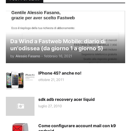
Da Wind a Fastweb Mobile: diario di
un'odissea (da giorno 1 a giorno 5)
by
Alessio Fasano
-
febbraio 16, 2021
IPhone 4S? anche no!
ottobre 21, 2011
sdk adb recovery acer liquid
luglio 27, 2010
Come configurare account mail con k9
android