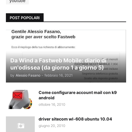
youtube
POST POPOLARI
Da Wind a Fastweb Mobile: diario di
un'odissea (da giorno 1 a giorno 5)
by
Alessio Fasano
-
febbraio 16, 2021
Come configurare account mail con k9
android
ottobre 16, 2010
driver sitecom wl-608 ubuntu 10.04
giugno 20, 2010