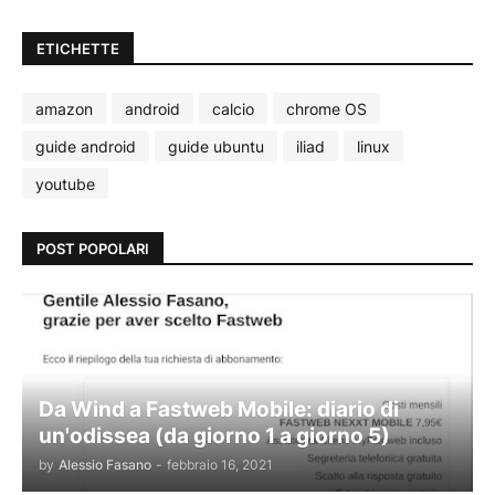
ETICHETTE
amazon
android
calcio
chrome OS
guide android
guide ubuntu
iliad
linux
youtube
POST POPOLARI
Da Wind a Fastweb Mobile: diario di
un'odissea (da giorno 1 a giorno 5)
by
Alessio Fasano
-
febbraio 16, 2021