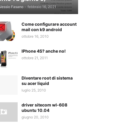
lessio Fasano
-
febbraio 16, 2021
Come configurare account
mail con k9 android
ottobre 16, 2010
IPhone 4S? anche no!
ottobre 21, 2011
Diventare root di sistema
su acer liquid
luglio 25, 2010
driver sitecom wl-608
ubuntu 10.04
giugno 20, 2010