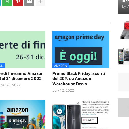
by
A
ON
AMAZON
te di fine anno Amazon
Promo Black Friday: sconti
6 al 31 dicembre 2022
del 20% su Amazon
Warehouse Deals
er 26, 2022
July 12, 2022