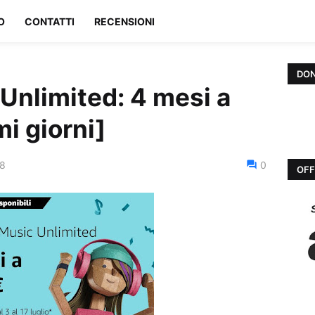
O
CONTATTI
RECENSIONI
DON
nlimited: 4 mesi a
mi giorni]
18
0
OFF