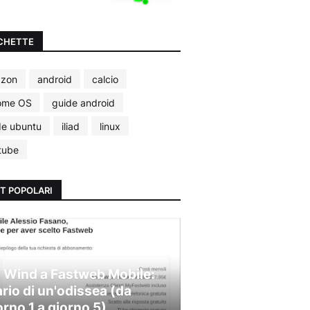
CHETTE
zon
android
calcio
ome OS
guide android
de ubuntu
iliad
linux
tube
T POPOLARI
 Wind a Fastweb Mobile:
ario di un'odissea (da
orno 1 a giorno 5)