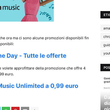
ETI
ama
chr
che ora ma ci sono alcune promozioni disponibili fin
ponibili:
gui
you
 Day - Tutte le offerte
POS
se volete approfittare della promozione che offre 4
99 euro.
Music Unlimited a 0,99 euro
Da
di
gi