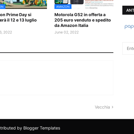
ON
AMAZON
ANT
n Prime Day si
Motorola G52 in offerta a
rà il 12 e 13 luglio
205 euro venduto e spedito
da Amazon Italia
6, 2022
June 02, 2022
Vecchia
stributed by
Blogger Templates