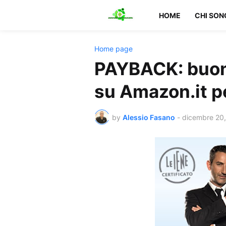
HOME
CHI SON
Home page
PAYBACK: buon
su Amazon.it p
by
Alessio Fasano
-
dicembre 20,