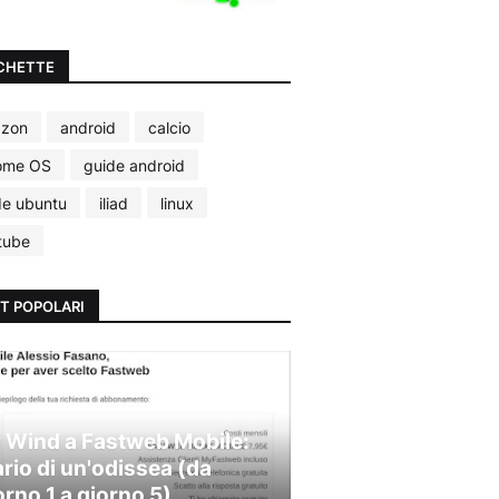
CHETTE
zon
android
calcio
ome OS
guide android
de ubuntu
iliad
linux
tube
T POPOLARI
 Wind a Fastweb Mobile:
ario di un'odissea (da
orno 1 a giorno 5)