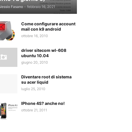
lessio Fasano
-
febbraio 16, 2021
Come configurare account
mail con k9 android
ottobre 16, 2010
driver sitecom wl-608
ubuntu 10.04
giugno 20, 2010
Diventare root di sistema
su acer liquid
luglio 25, 2010
IPhone 4S? anche no!
ottobre 21, 2011