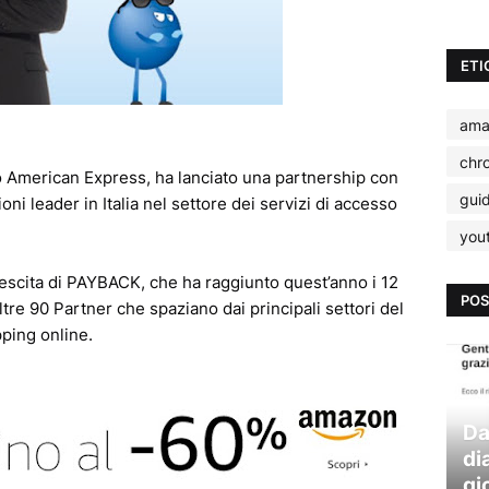
ETI
ama
chr
o American Express, ha lanciato una partnership con
gui
ni leader in Italia nel settore dei servizi di accesso
you
rescita di PAYBACK, che ha raggiunto quest’anno i 12
POS
oltre 90 Partner che spaziano dai principali settori del
pping online.
Da
di
gi