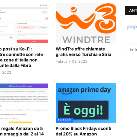
ANT
 post su Ko-Fi:
WindTre offre chiamate
re connette con rete
gratis verso Turchia e Siria
e zone d'Italia non
February 09, 2023
unte dalla Fibra
7, 2023
AMAZON
 regalo Amazon da 5
Promo Black Friday: sconti
in omaggio dal 2 al 14
del 20% su Amazon