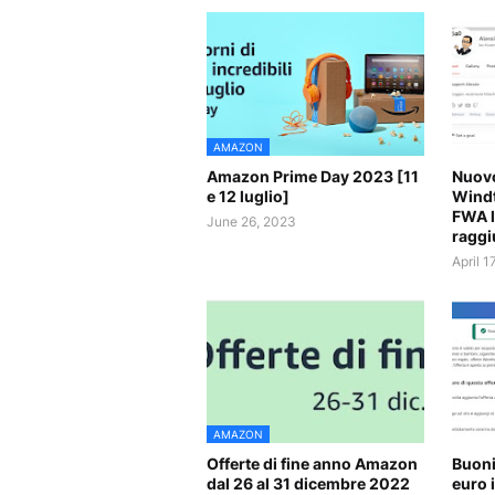
AMAZON
Amazon Prime Day 2023 [11
Nuovo
e 12 luglio]
Windt
FWA l
June 26, 2023
raggi
April 1
AMAZON
Offerte di fine anno Amazon
Buoni
dal 26 al 31 dicembre 2022
euro 