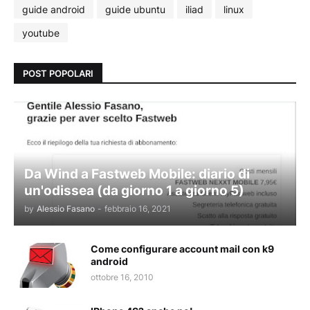
guide android
guide ubuntu
iliad
linux
youtube
POST POPOLARI
Da Wind a Fastweb Mobile: diario di
un'odissea (da giorno 1 a giorno 5)
by
Alessio Fasano
-
febbraio 16, 2021
Come configurare account mail con k9
android
ottobre 16, 2010