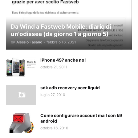
Da Wind a Fastweb Mobile: diario di
un'odissea (da giorno 1 a giorno 5)
by
Alessio Fasano
-
febbraio 16, 2021
IPhone 4S? anche no!
ottobre 21, 2011
sdk adb recovery acer liquid
luglio 27, 2010
Come configurare account mail con k9
android
ottobre 16, 2010