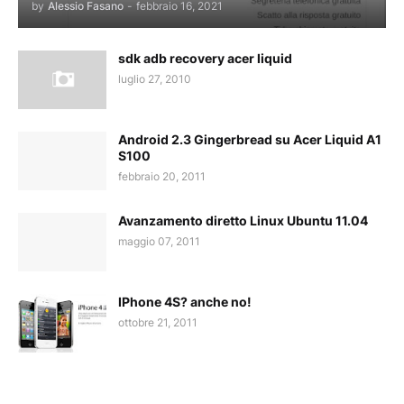
by
Alessio Fasano
-
febbraio 16, 2021
sdk adb recovery acer liquid
luglio 27, 2010
Android 2.3 Gingerbread su Acer Liquid A1
S100
febbraio 20, 2011
Avanzamento diretto Linux Ubuntu 11.04
maggio 07, 2011
IPhone 4S? anche no!
ottobre 21, 2011