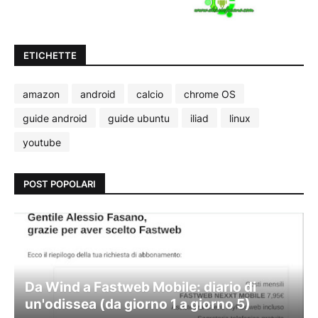
ETICHETTE
amazon
android
calcio
chrome OS
guide android
guide ubuntu
iliad
linux
youtube
POST POPOLARI
Da Wind a Fastweb Mobile: diario di
un'odissea (da giorno 1 a giorno 5)