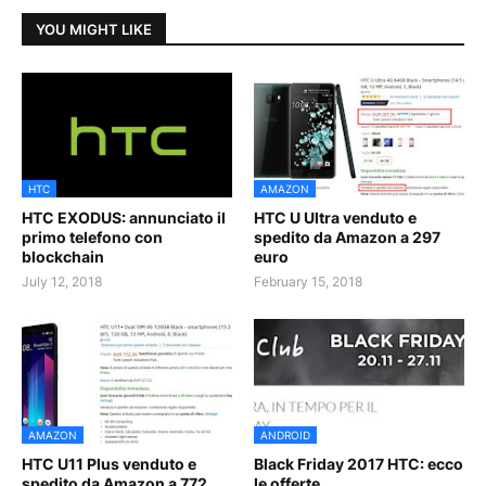
YOU MIGHT LIKE
HTC
AMAZON
HTC EXODUS: annunciato il
HTC U Ultra venduto e
primo telefono con
spedito da Amazon a 297
blockchain
euro
July 12, 2018
February 15, 2018
AMAZON
ANDROID
HTC U11 Plus venduto e
Black Friday 2017 HTC: ecco
spedito da Amazon a 772
le offerte