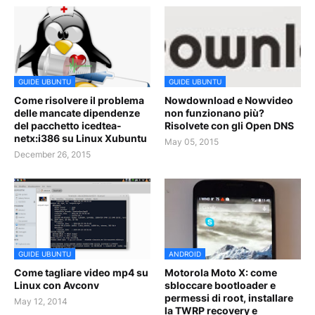
GUIDE UBUNTU
GUIDE UBUNTU
Come risolvere il problema
Nowdownload e Nowvideo
delle mancate dipendenze
non funzionano più?
del pacchetto icedtea-
Risolvete con gli Open DNS
netx:i386 su Linux Xubuntu
May 05, 2015
December 26, 2015
GUIDE UBUNTU
ANDROID
Come tagliare video mp4 su
Motorola Moto X: come
Linux con Avconv
sbloccare bootloader e
permessi di root, installare
May 12, 2014
la TWRP recovery e