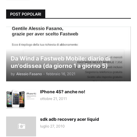
POST POPOLARI
Da Wind a Fastweb Mobile: diario di
un'odissea (da giorno 1 a giorno 5)
by
Alessio Fasano
-
febbraio 16, 2021
IPhone 4S? anche no!
ottobre 21, 2011
sdk adb recovery acer liquid
luglio 27, 2010