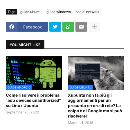
Tags
guide ubuntu
guide windows
social network
Facebook
YOU MIGHT LIKE
GUIDE ANDROID
GUIDE UBUNTU
Come risolvere il problema
Xubuntu non fa più gli
"adb devices unauthorized"
aggiornamenti per un
su Linux Ubuntu
presunto errore di rete? La
colpa è di Google ma si può
September 20, 2020
risolvere!
March 14, 2016