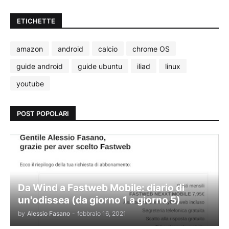
ETICHETTE
amazon
android
calcio
chrome OS
guide android
guide ubuntu
iliad
linux
youtube
POST POPOLARI
Da Wind a Fastweb Mobile: diario di
un'odissea (da giorno 1 a giorno 5)
by
Alessio Fasano
-
febbraio 16, 2021