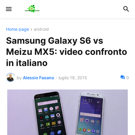
Home page
android
Samsung Galaxy S6 vs
Meizu MX5: video confronto
in italiano
by
Alessio Fasano
-
luglio 19, 2015
0