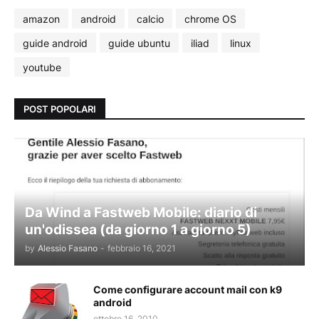
amazon
android
calcio
chrome OS
guide android
guide ubuntu
iliad
linux
youtube
POST POPOLARI
Da Wind a Fastweb Mobile: diario di
un'odissea (da giorno 1 a giorno 5)
by
Alessio Fasano
-
febbraio 16, 2021
Come configurare account mail con k9
android
ottobre 16, 2010