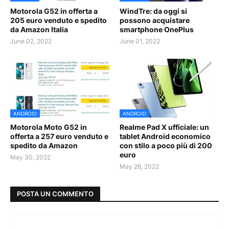
Motorola G52 in offerta a
WindTre: da oggi si
205 euro venduto e spedito
possono acquistare
da Amazon Italia
smartphone OnePlus
June 02, 2022
June 01, 2022
ANDROID
ANDROID
Motorola Moto G52 in
Realme Pad X ufficiale: un
offerta a 257 euro venduto e
tablet Android economico
spedito da Amazon
con stilo a poco più di 200
euro
May 30, 2022
May 26, 2022
POSTA UN COMMENTO