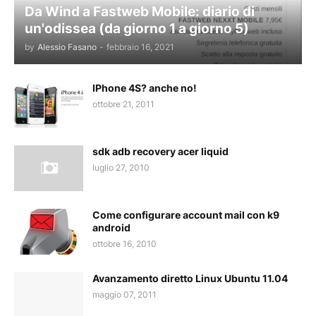
Da Wind a Fastweb Mobile: diario di
un'odissea (da giorno 1 a giorno 5)
by
Alessio Fasano
-
febbraio 16, 2021
IPhone 4S? anche no!
ottobre 21, 2011
sdk adb recovery acer liquid
luglio 27, 2010
Come configurare account mail con k9
android
ottobre 16, 2010
Avanzamento diretto Linux Ubuntu 11.04
maggio 07, 2011