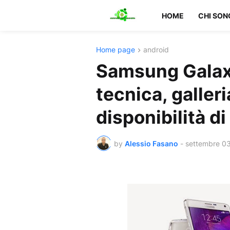
HOME
CHI SON
Home page
android
Samsung Galax
tecnica, galleri
disponibilità d
by
Alessio Fasano
-
settembre 03