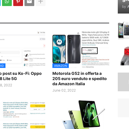
by
A
ID
AMAZON
 post su Ko-Fi: Oppo
Motorola G52 in offerta a
8 Lite 5G
205 euro venduto e spedito
da Amazon Italia
8, 2022
June 02, 2022