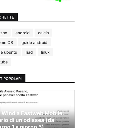
CHETTE
zon
android
calcio
ome OS
guide android
de ubuntu
iliad
linux
tube
T POPOLARI
 Wind a Fastweb Mobile:
ario di un'odissea (da
orno 1 a giorno 5)