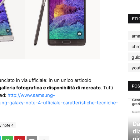
ETI
ama
chr
gui
you
ciato in via ufficiale: in un unico articolo
POS
alleria fotografica e disponibilità di mercato
. Tutti i
ted:
http://www.samsung-
g-galaxy-note-4-ufficiale-caratteristiche-tecniche-
Da
y note 4
di
gi