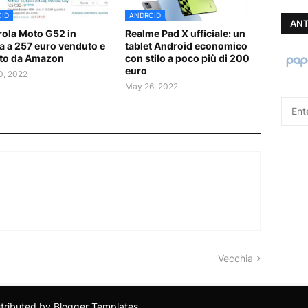
ID
ANDROID
ANT
ola Moto G52 in
Realme Pad X ufficiale: un
ta a 257 euro venduto e
tablet Android economico
to da Amazon
con stilo a poco più di 200
euro
0, 2022
May 26, 2022
Vecchia
stributed by
Blogger Templates