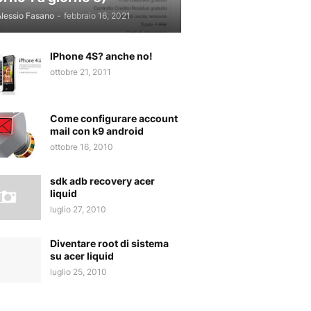
lessio Fasano
-
febbraio 16, 2021
IPhone 4S? anche no!
ottobre 21, 2011
Come configurare account
mail con k9 android
ottobre 16, 2010
sdk adb recovery acer
liquid
luglio 27, 2010
Diventare root di sistema
su acer liquid
luglio 25, 2010