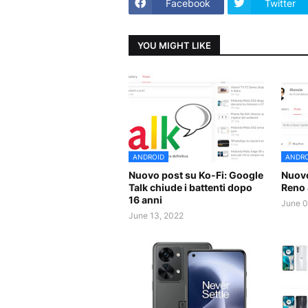
Facebook
Twitter
YOU MIGHT LIKE
ANDROID
ANDRO
Nuovo post su Ko-Fi: Google
Nuovo
Talk chiude i battenti dopo
Reno 
16 anni
June 0
June 13, 2022