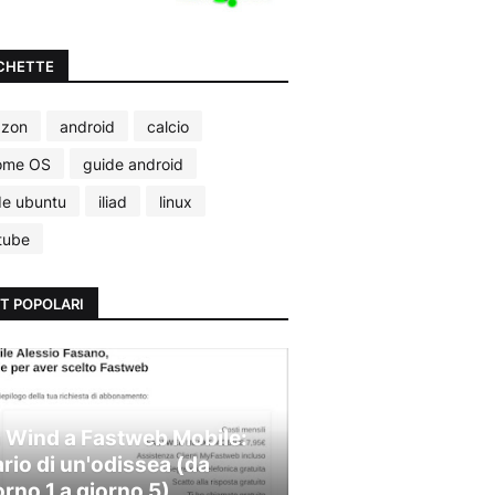
CHETTE
zon
android
calcio
ome OS
guide android
de ubuntu
iliad
linux
tube
T POPOLARI
 Wind a Fastweb Mobile:
ario di un'odissea (da
orno 1 a giorno 5)