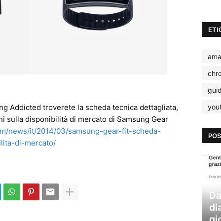
ETI
ama
chr
gui
you
ng Addicted troverete la scheda tecnica dettagliata,
i sulla disponibilità di mercato di Samsung Gear
m/news/it/2014/03/samsung-gear-fit-scheda-
POS
lita-di-mercato/
Da
di
gi