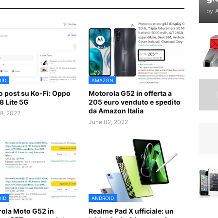
by
A
ID
AMAZON
 post su Ko-Fi: Oppo
Motorola G52 in offerta a
8 Lite 5G
205 euro venduto e spedito
da Amazon Italia
8, 2022
June 02, 2022
ID
ANDROID
ola Moto G52 in
Realme Pad X ufficiale: un