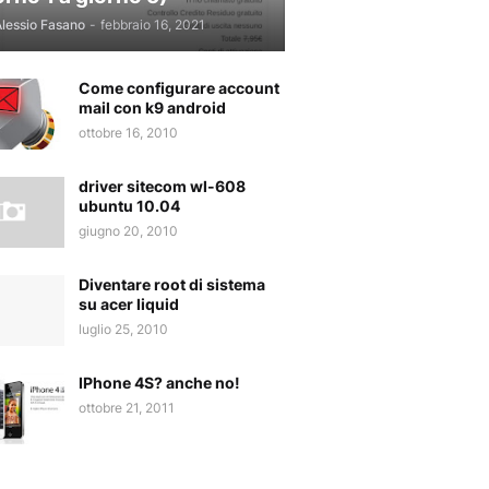
lessio Fasano
-
febbraio 16, 2021
Come configurare account
mail con k9 android
ottobre 16, 2010
driver sitecom wl-608
ubuntu 10.04
giugno 20, 2010
Diventare root di sistema
su acer liquid
luglio 25, 2010
IPhone 4S? anche no!
ottobre 21, 2011