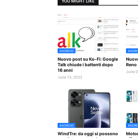
YOU MIGHT LIKE
ANDROID
ANDRO
Nuovo post su Ko-Fi: Google
Nuovo
Talk chiude i battenti dopo
Reno 
16 anni
June 0
June 13, 2022
ANDROID
ANDRO
WindTre: da oggi si possono
Motor