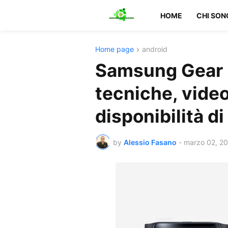
HOME
CHI SON
Home page
android
Samsung Gear F
tecniche, vide
disponibilità d
by
Alessio Fasano
-
marzo 02, 2