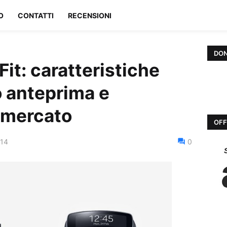
O
CONTATTI
RECENSIONI
DON
it: caratteristiche
o anteprima e
i mercato
OFF
014
0