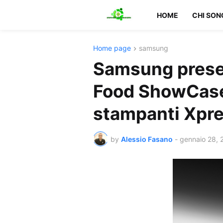
HOME
CHI SON
Home page
samsung
Samsung presen
Food ShowCas
stampanti Xpr
by
Alessio Fasano
-
gennaio 28, 