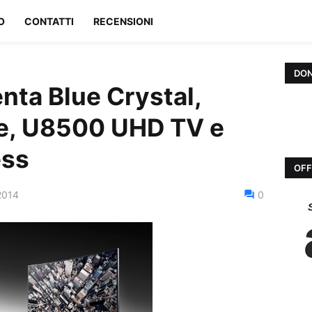
O
CONTATTI
RECENSIONI
DON
ta Blue Crystal,
e, U8500 UHD TV e
ess
OFF
2014
0