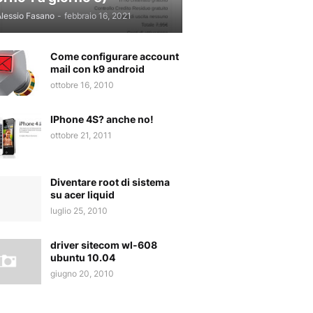
lessio Fasano
-
febbraio 16, 2021
Come configurare account
mail con k9 android
ottobre 16, 2010
IPhone 4S? anche no!
ottobre 21, 2011
Diventare root di sistema
su acer liquid
luglio 25, 2010
driver sitecom wl-608
ubuntu 10.04
giugno 20, 2010