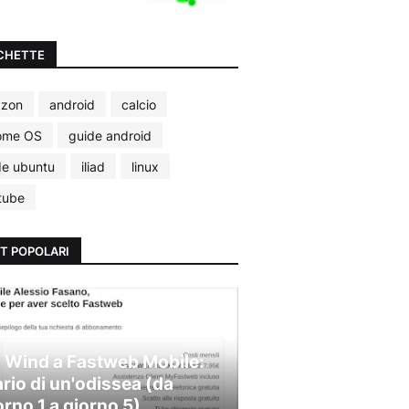
CHETTE
zon
android
calcio
ome OS
guide android
de ubuntu
iliad
linux
tube
T POPOLARI
 Wind a Fastweb Mobile:
ario di un'odissea (da
orno 1 a giorno 5)