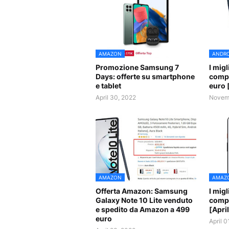
AMAZON
ANDRO
Promozione Samsung 7
I mig
Days: offerte su smartphone
compr
e tablet
euro 
April 30, 2022
Novemb
AMAZON
AMAZ
Offerta Amazon: Samsung
I mig
Galaxy Note 10 Lite venduto
compr
e spedito da Amazon a 499
[Apri
euro
April 0