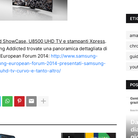
ETI
ama
od ShowCase, U8500 UHD TV e stampanti Xpress
.
chr
ung Addicted trovate una panoramica dettagliata di
ng European Forum 2014:
http://www.samsung-
gui
sung-european-forum-2014-presentati-samsung-
you
hd-tv-curvo-e-tanto-altro/
POS
Da
di
gi