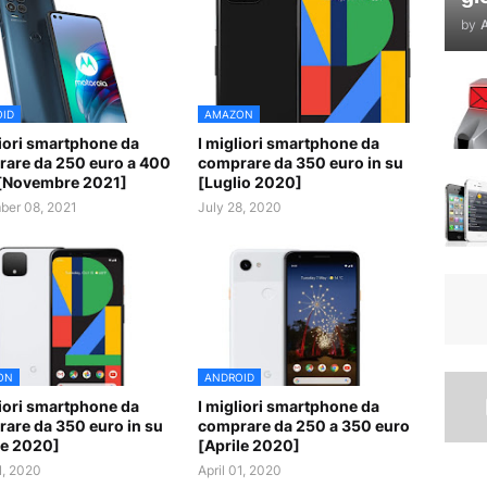
by
A
ID
AMAZON
liori smartphone da
I migliori smartphone da
are da 250 euro a 400
comprare da 350 euro in su
[Novembre 2021]
[Luglio 2020]
er 08, 2021
July 28, 2020
ON
ANDROID
liori smartphone da
I migliori smartphone da
are da 350 euro in su
comprare da 250 a 350 euro
le 2020]
[Aprile 2020]
1, 2020
April 01, 2020