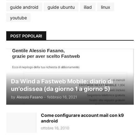
guide android
guide ubuntu
iliad
linux
youtube
POST POPOLARI
Da Wind a Fastweb Mobile: diario di
un'odissea (da giorno 1 a giorno 5)
by
Alessio Fasano
-
febbraio 16, 2021
Come configurare account mail con k9
android
ottobre 16, 2010