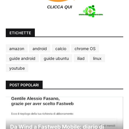
ETICHETTE
amazon
android
calcio
chrome OS
guide android
guide ubuntu
iliad
linux
youtube
POST POPOLARI
Da Wind a Fastweb Mobile: diario di