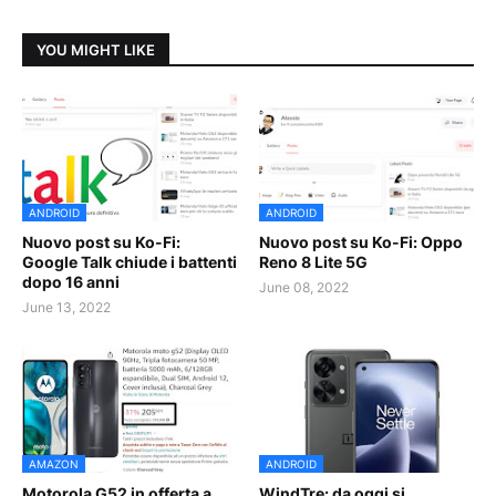
YOU MIGHT LIKE
ANDROID
ANDROID
Nuovo post su Ko-Fi:
Nuovo post su Ko-Fi: Oppo
Google Talk chiude i battenti
Reno 8 Lite 5G
dopo 16 anni
June 08, 2022
June 13, 2022
AMAZON
ANDROID
Motorola G52 in offerta a
WindTre: da oggi si