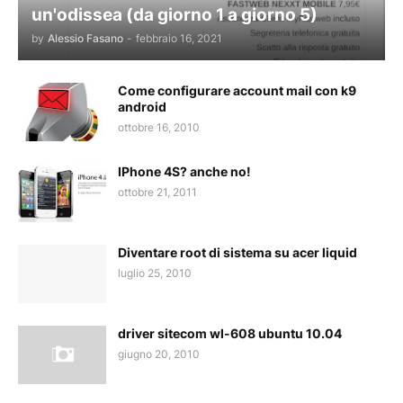
un'odissea (da giorno 1 a giorno 5)
by
Alessio Fasano
-
febbraio 16, 2021
Come configurare account mail con k9
android
ottobre 16, 2010
IPhone 4S? anche no!
ottobre 21, 2011
Diventare root di sistema su acer liquid
luglio 25, 2010
driver sitecom wl-608 ubuntu 10.04
giugno 20, 2010