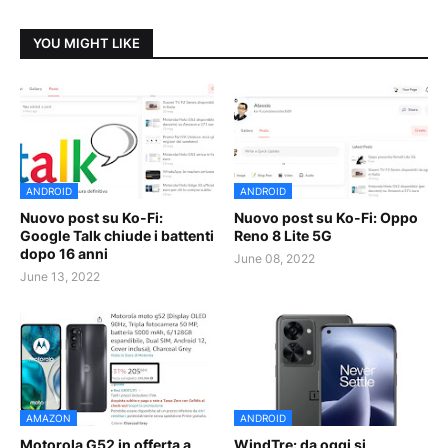
YOU MIGHT LIKE
ANDROID
ANDROID
Nuovo post su Ko-Fi:
Nuovo post su Ko-Fi: Oppo
Google Talk chiude i battenti
Reno 8 Lite 5G
dopo 16 anni
June 08, 2022
June 13, 2022
AMAZON
ANDROID
Motorola G52 in offerta a
WindTre: da oggi si