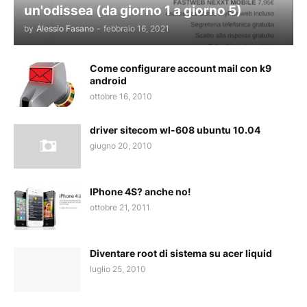
un'odissea (da giorno 1 a giorno 5)
by
Alessio Fasano
-
febbraio 16, 2021
Come configurare account mail con k9
android
ottobre 16, 2010
driver sitecom wl-608 ubuntu 10.04
giugno 20, 2010
IPhone 4S? anche no!
ottobre 21, 2011
Diventare root di sistema su acer liquid
luglio 25, 2010