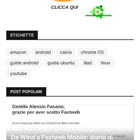
ETICHETTE
amazon
android
calcio
chrome OS
guide android
guide ubuntu
iliad
linux
youtube
POST POPOLARI
Da Wind a Fastweb Mobile: diario di