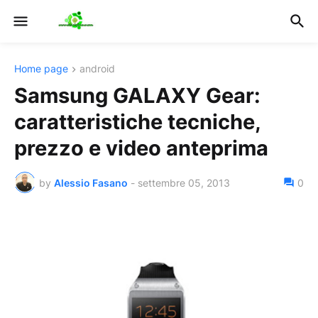
Home page
android
Samsung GALAXY Gear:
caratteristiche tecniche,
prezzo e video anteprima
by
Alessio Fasano
-
settembre 05, 2013
0