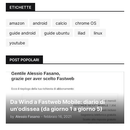
ETICHETTE
amazon
android
calcio
chrome OS
guide android
guide ubuntu
iliad
linux
youtube
POST POPOLARI
Da Wind a Fastweb Mobile: diario di
un'odissea (da giorno 1 a giorno 5)
by
Alessio Fasano
-
febbraio 16, 2021