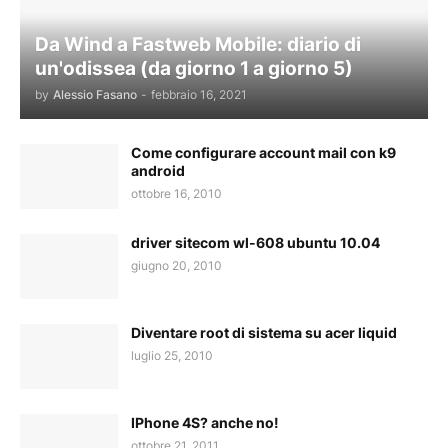
Da Wind a Fastweb Mobile: diario di
un'odissea (da giorno 1 a giorno 5)
by
Alessio Fasano
-
febbraio 16, 2021
Come configurare account mail con k9
android
ottobre 16, 2010
driver sitecom wl-608 ubuntu 10.04
giugno 20, 2010
Diventare root di sistema su acer liquid
luglio 25, 2010
IPhone 4S? anche no!
ottobre 21, 2011