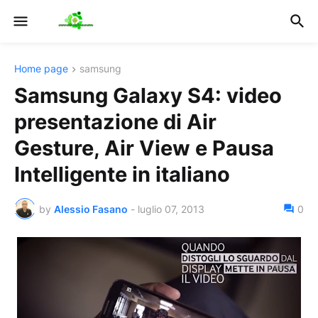
Home page
samsung
Samsung Galaxy S4: video
presentazione di Air
Gesture, Air View e Pausa
Intelligente in italiano
by
Alessio Fasano
-
luglio 07, 2013
0