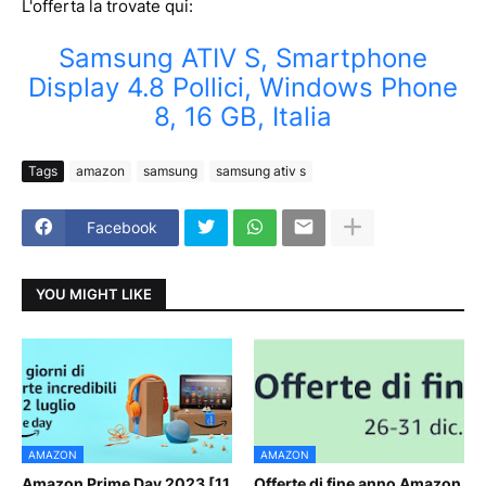
L'offerta la trovate qui:
Samsung ATIV S, Smartphone
Display 4.8 Pollici, Windows Phone
8, 16 GB, Italia
Tags
amazon
samsung
samsung ativ s
Facebook
YOU MIGHT LIKE
AMAZON
AMAZON
Amazon Prime Day 2023 [11
Offerte di fine anno Amazon