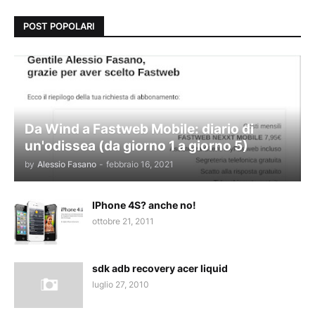
POST POPOLARI
Da Wind a Fastweb Mobile: diario di
un'odissea (da giorno 1 a giorno 5)
by
Alessio Fasano
-
febbraio 16, 2021
IPhone 4S? anche no!
ottobre 21, 2011
sdk adb recovery acer liquid
luglio 27, 2010