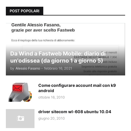
POST POPOLARI
Da Wind a Fastweb Mobile: diario di
un'odissea (da giorno 1 a giorno 5)
by
Alessio Fasano
-
febbraio 16, 2021
Come configurare account mail con k9
android
ottobre 16, 2010
driver sitecom wl-608 ubuntu 10.04
giugno 20, 2010