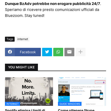
Dunque BzAdv potrebbe non erogare pubblicità 24/7
.
Speriamo di ricevere presto comunicazioni ufficiali da
Bluezoom. Stay tuned!
Tags
internet
Facebook
YOU MIGHT LIKE
INTERNET
GUIDE WINDOWS
Spotify elimina i limiti di
Come ottenere Skype