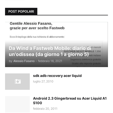
POST POPOLARI
Da Wind a Fastweb Mobile: diario di
un'odissea (da giorno 1 a giorno 5)
by
Alessio Fasano
-
febbraio 16, 2021
sdk adb recovery acer liquid
luglio 27, 2010
Android 2.3 Gingerbread su Acer Liquid A1
S100
febbraio 20, 2011