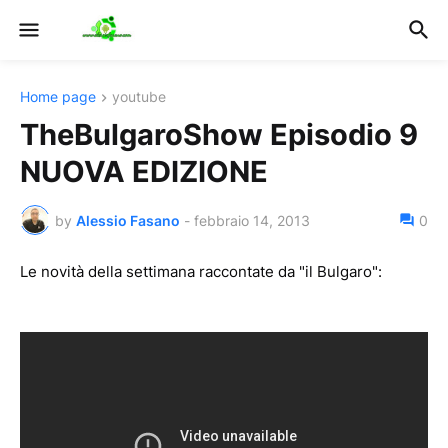
Home page
youtube
TheBulgaroShow Episodio 9
NUOVA EDIZIONE
by
Alessio Fasano
-
febbraio 14, 2013
0
Le novità della settimana raccontate da "il Bulgaro":