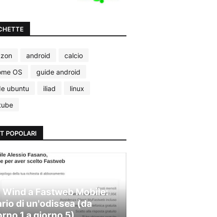
CHETTE
zon
android
calcio
ome OS
guide android
de ubuntu
iliad
linux
tube
T POPOLARI
 Wind a Fastweb Mobile:
ario di un'odissea (da
orno 1 a giorno 5)