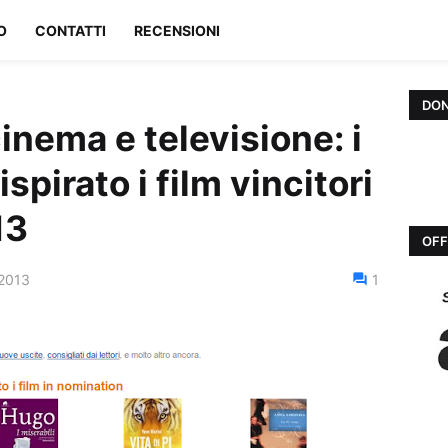
O
CONTATTI
RECENSIONI
DON
inema e televisione: i
ispirato i film vincitori
13
OFF
 2013
1