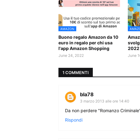
AMAZON
AMAZ
Buono regalo Amazon da 10
Amazo
euro in regalo per chi usa
svolge
l'app Amazon Shopping
2022
June 24, 2022
June 1
1 COMMENTI
bla78
3 marzo 2013 alle ore 14:40
Da non perdere "Romanzo Criminale"
Rispondi