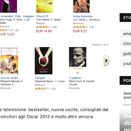
ETI
ama
chr
gui
you
POS
e televisione: bestseller, nuove uscite, consigliati dai
Da
lm vincitori agli Oscar 2013 e molto altro ancora:
di
gi