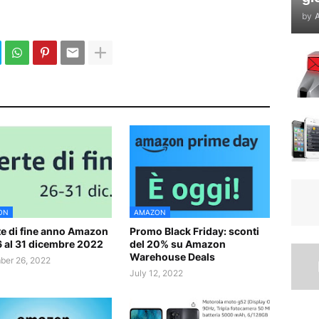
by
A
ON
AMAZON
te di fine anno Amazon
Promo Black Friday: sconti
6 al 31 dicembre 2022
del 20% su Amazon
Warehouse Deals
er 26, 2022
July 12, 2022