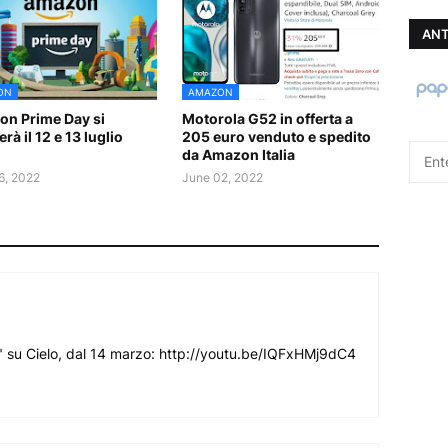
ANT
ON
AMAZON
n Prime Day si
Motorola G52 in offerta a
rà il 12 e 13 luglio
205 euro venduto e spedito
da Amazon Italia
6, 2022
June 02, 2022
 su Cielo, dal 14 marzo: http://youtu.be/IQFxHMj9dC4