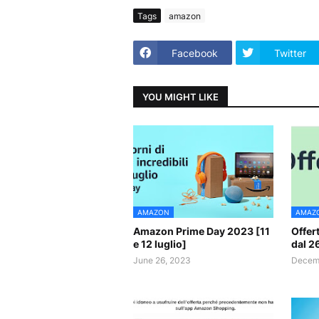
Tags
amazon
Facebook
Twitter
YOU MIGHT LIKE
AMAZON
AMAZ
Amazon Prime Day 2023 [11
Offer
e 12 luglio]
dal 2
June 26, 2023
Decemb