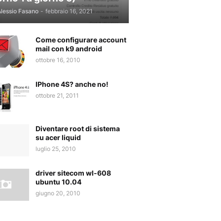
lessio Fasano
-
febbraio 16, 2021
Come configurare account
mail con k9 android
ottobre 16, 2010
IPhone 4S? anche no!
ottobre 21, 2011
Diventare root di sistema
su acer liquid
luglio 25, 2010
driver sitecom wl-608
ubuntu 10.04
giugno 20, 2010