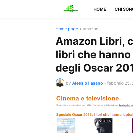
HOME
CHI SON
Home page
amazon
Amazon Libri, c
libri che hanno 
degli Oscar 20
by
Alessio Fasano
-
febbraio 25,