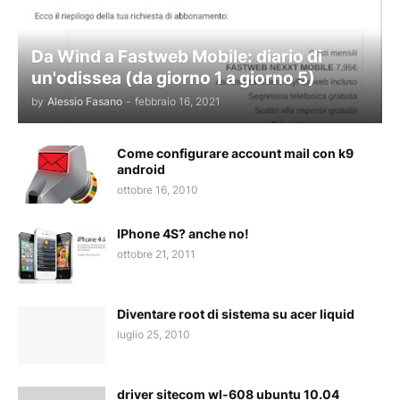
Da Wind a Fastweb Mobile: diario di
un'odissea (da giorno 1 a giorno 5)
by
Alessio Fasano
-
febbraio 16, 2021
Come configurare account mail con k9
android
ottobre 16, 2010
IPhone 4S? anche no!
ottobre 21, 2011
Diventare root di sistema su acer liquid
luglio 25, 2010
driver sitecom wl-608 ubuntu 10.04