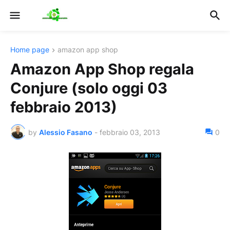
Home page
amazon app shop
Amazon App Shop regala
Conjure (solo oggi 03
febbraio 2013)
by
Alessio Fasano
-
febbraio 03, 2013
0