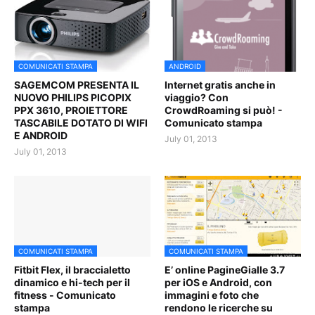
COMUNICATI STAMPA
ANDROID
SAGEMCOM PRESENTA IL
Internet gratis anche in
NUOVO PHILIPS PICOPIX
viaggio? Con
PPX 3610, PROIETTORE
CrowdRoaming si può! -
TASCABILE DOTATO DI WIFI
Comunicato stampa
E ANDROID
July 01, 2013
July 01, 2013
COMUNICATI STAMPA
COMUNICATI STAMPA
Fitbit Flex, il braccialetto
E’ online PagineGialle 3.7
dinamico e hi-tech per il
per iOS e Android, con
fitness - Comunicato
immagini e foto che
stampa
rendono le ricerche su