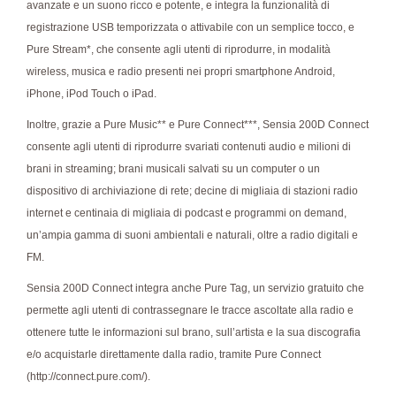
avanzate e un suono ricco e potente, e integra la funzionalità di
registrazione USB temporizzata o attivabile con un semplice tocco, e
Pure Stream*, che consente agli utenti di riprodurre, in modalità
wireless, musica e radio presenti nei propri smartphone Android,
iPhone, iPod Touch o iPad.
Inoltre, grazie a Pure Music** e Pure Connect***, Sensia 200D Connect
consente agli utenti di riprodurre svariati contenuti audio e milioni di
brani in streaming; brani musicali salvati su un computer o un
dispositivo di archiviazione di rete; decine di migliaia di stazioni radio
internet e centinaia di migliaia di podcast e programmi on demand,
un’ampia gamma di suoni ambientali e naturali, oltre a radio digitali e
FM.
Sensia 200D Connect integra anche Pure Tag, un servizio gratuito che
permette agli utenti di contrassegnare le tracce ascoltate alla radio e
ottenere tutte le informazioni sul brano, sull’artista e la sua discografia
e/o acquistarle direttamente dalla radio, tramite Pure Connect
(http://connect.pure.com/).