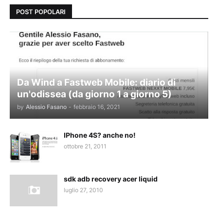
POST POPOLARI
Da Wind a Fastweb Mobile: diario di
un'odissea (da giorno 1 a giorno 5)
by
Alessio Fasano
-
febbraio 16, 2021
IPhone 4S? anche no!
ottobre 21, 2011
sdk adb recovery acer liquid
luglio 27, 2010