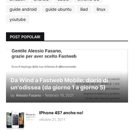
guide android
guide ubuntu
iliad
linux
youtube
POST POPOLARI
Da Wind a Fastweb Mobile: diario di
un'odissea (da giorno 1 a giorno 5)
by
Alessio Fasano
-
febbraio 16, 2021
IPhone 4S? anche no!
ottobre 21, 2011