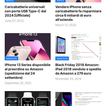
APPLE
APPLE
Caricabatterie universali
Vendere iPhone senza
con porta USB Type-C dal
caricabatterie fa risparmiare
2024 [Ufficiale]
circa 6 miliardi di euro
all'azienda
June 07, 2022
March 13, 2022
AMAZON
AMAZON
iPhone 13 Series disponibile
Black Friday 2018 Amazon:
al preordine su Amazon
iPad 2018 venduto e spedito
(spedizione dal 24
da Amazon a 279 euro
settembre)
November 23, 2018
September 20, 2021