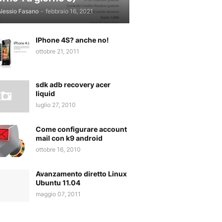
lessio Fasano
-
febbraio 16, 2021
IPhone 4S? anche no!
ottobre 21, 2011
sdk adb recovery acer
liquid
luglio 27, 2010
Come configurare account
mail con k9 android
ottobre 16, 2010
Avanzamento diretto Linux
Ubuntu 11.04
maggio 07, 2011