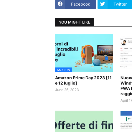
Facebook
Twitter
YOU MIGHT LIKE
AMAZON
Amazon Prime Day 2023 [11
Nuovo
e 12 luglio]
Windt
FWA l
June 26, 2023
raggi
April 1