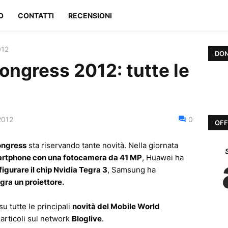
O
CONTATTI
RECENSIONI
012
DON
ongress 2012: tutte le
2012
0
OFF
ongress
sta riservando tante novità. Nella giornata
rtphone con una fotocamera da 41 MP
, Huawei ha
igurare il chip Nvidia Tegra 3
, Samsung ha
ra un proiettore.
u tutte le principali
novità del Mobile World
 articoli sul network
Bloglive
.