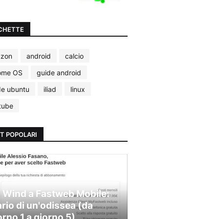
CHETTE
zon
android
calcio
ome OS
guide android
de ubuntu
iliad
linux
tube
T POPOLARI
 Wind a Fastweb Mobile:
ario di un'odissea (da
orno 1 a giorno 5)