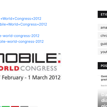
ETI
bile+World+Congress+2012
=Mobile+World+Congress+2012
ama
chr
bile-world-congress-2012
mobile-world-congress-2012
gui
you
POS
Da
di
gi