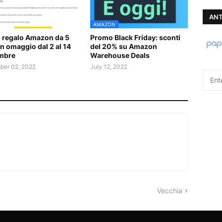
ANT
AMAZON
 regalo Amazon da 5
Promo Black Friday: sconti
in omaggio dal 2 al 14
del 20% su Amazon
mbre
Warehouse Deals
er 02, 2022
July 12, 2022
Vecchia