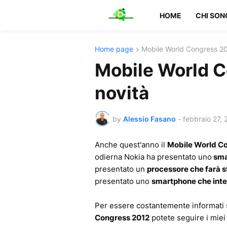
HOME
CHI SON
Home page
Mobile World Congress 2
Mobile World C
novità
by
Alessio Fasano
-
febbraio 27, 
Anche quest'anno il
Mobile World C
odierna Nokia ha presentato uno
sma
presentato un
processore che farà sf
presentato uno
smartphone che integ
Per essere costantemente informati s
Congress 2012
potete seguire i miei