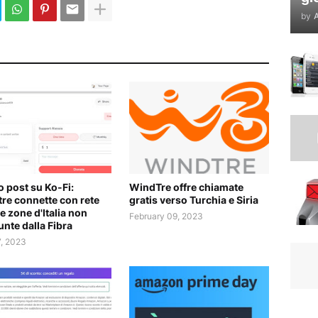
by
A
 post su Ko-Fi:
WindTre offre chiamate
re connette con rete
gratis verso Turchia e Siria
e zone d'Italia non
February 09, 2023
unte dalla Fibra
7, 2023