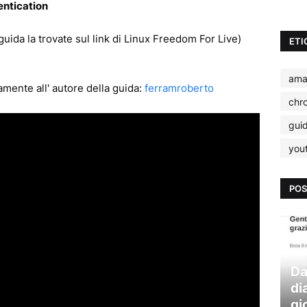
entication
guida la trovate sul link di Linux Freedom For Live)
ETI
ama
mente all' autore della guida:
ferramroberto
chr
gui
you
POS
Da
di
gi