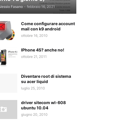
lessio Fasano
-
febbraio 16, 2021
Come configurare account
mail con k9 android
ottobre 16, 2010
IPhone 4S? anche no!
ottobre 21, 2011
Diventare root di sistema
su acer liquid
luglio 25, 2010
driver sitecom wl-608
ubuntu 10.04
giugno 20, 2010