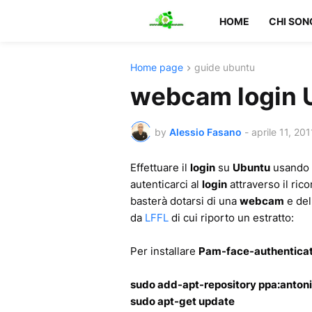
HOME
CHI SON
Home page
guide ubuntu
webcam login 
by
Alessio Fasano
-
aprile 11, 201
Effettuare il
login
su
Ubuntu
usando i
autenticarci al
login
attraverso il ric
basterà dotarsi di una
webcam
e del
da
LFFL
di cui riporto un estratto:
Per installare
Pam-face-authenticat
sudo add-apt-repository ppa:antoni
sudo apt-get update