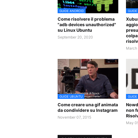
GUIDE ANDROID
GUIDE
Come risolvere il problema
Xubun
"adb devices unauthorized"
aggio
su Linux Ubuntu
presu
colpa
September 20, 2020
risol
March 
GUIDE UBUNTU
GUIDE
Come creare una gif animata
Nowd
da condividere su Instagram
non f
Risol
November 07, 2015
May 05