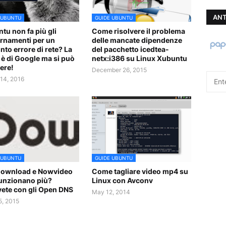
ANT
 UBUNTU
GUIDE UBUNTU
tu non fa più gli
Come risolvere il problema
rnamenti per un
delle mancate dipendenze
nto errore di rete? La
del pacchetto icedtea-
 è di Google ma si può
netx:i386 su Linux Xubuntu
vere!
December 26, 2015
14, 2016
 UBUNTU
GUIDE UBUNTU
ownload e Nowvideo
Come tagliare video mp4 su
unzionano più?
Linux con Avconv
vete con gli Open DNS
May 12, 2014
, 2015