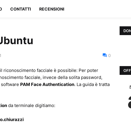
O
CONTATTI
RECENSIONI
DON
Ubuntu
1
0
l riconoscimento facciale è possibile:
Per poter
OFF
onoscimento facciale, invece della solita password,
 software
PAM Face Authentication
. La guida è tratta
ion
da terminale digitiamo:
o.chiurazzi