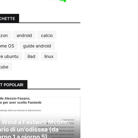
CHETTE
zon
android
calcio
ome OS
guide android
de ubuntu
iliad
linux
tube
T POPOLARI
 Wind a Fastweb Mobile:
ario di un'odissea (da
orno 1 a giorno 5)