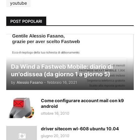
youtube
POST POPOLARI
Da Wind a Fastweb Mobile: diario di
un'odissea (da giorno 1 a giorno 5)
by
Alessio Fasano
-
febbraio 16, 2021
Come configurare account mail con k9
android
ottobre 16, 2010
driver sitecom wl-608 ubuntu 10.04
giugno 20, 2010