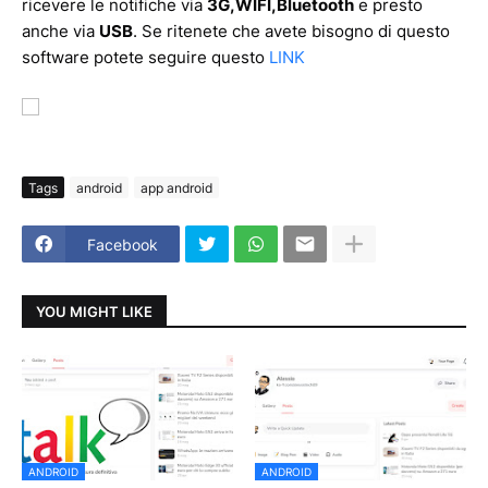
ricevere le notifiche via
3G,WIFI,Bluetooth
e presto
anche via
USB
. Se ritenete che avete bisogno di questo
software potete seguire questo
LINK
Tags
android
app android
Facebook
YOU MIGHT LIKE
ANDROID
ANDROID