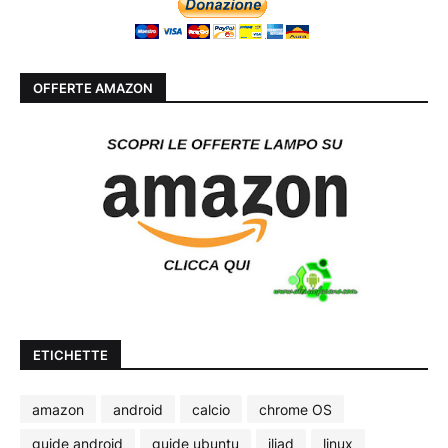
OFFERTE AMAZON
ETICHETTE
amazon
android
calcio
chrome OS
guide android
guide ubuntu
iliad
linux