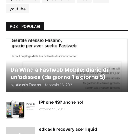
youtube
POST POPOLARI
Da Wind a Fastweb Mobile: diario di
un'odissea (da giorno 1 a giorno 5)
by
Alessio Fasano
-
febbraio 16, 2021
IPhone 4S? anche no!
ottobre 21, 2011
sdk adb recovery acer liquid