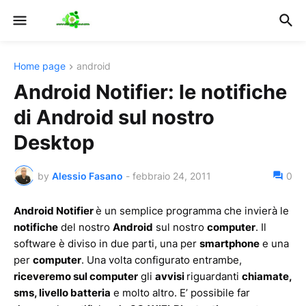
Home page
android
Android Notifier: le notifiche
di Android sul nostro
Desktop
by
Alessio Fasano
-
febbraio 24, 2011
0
Android Notifier
è un semplice programma che invierà le
notifiche
del nostro
Android
sul nostro
computer
.
Il
software è diviso in due parti, una per
smartphone
e una
per
computer
. Una volta configurato entrambe,
riceveremo sul computer
gli
avvisi
riguardanti
chiamate,
sms, livello batteria
e molto altro. E’ possibile far