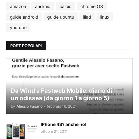
amazon
android
calcio
chrome OS
guide android
guide ubuntu
iliad
linux
youtube
POST POPOLARI
Da Wind a Fastweb Mobile: diario di
un'odissea (da giorno 1 a giorno 5)
by
Alessio Fasano
-
febbraio 16, 2021
IPhone 4S? anche no!
ottobre 21, 2011