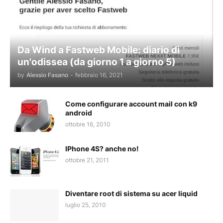
Da Wind a Fastweb Mobile: diario di
un'odissea (da giorno 1 a giorno 5)
by
Alessio Fasano
-
febbraio 16, 2021
Come configurare account mail con k9
android
ottobre 16, 2010
IPhone 4S? anche no!
ottobre 21, 2011
Diventare root di sistema su acer liquid
luglio 25, 2010