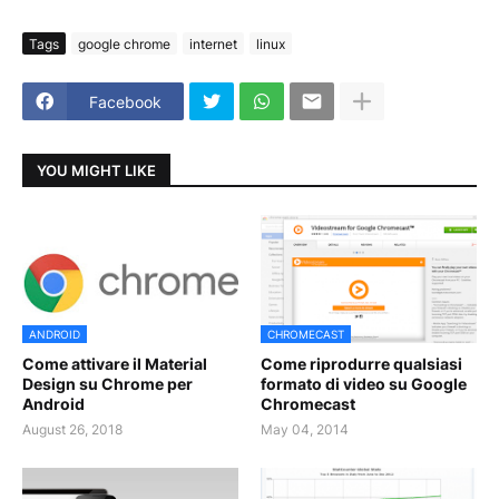
Tags
google chrome
internet
linux
Facebook
YOU MIGHT LIKE
ANDROID
CHROMECAST
Come attivare il Material
Come riprodurre qualsiasi
Design su Chrome per
formato di video su Google
Android
Chromecast
August 26, 2018
May 04, 2014