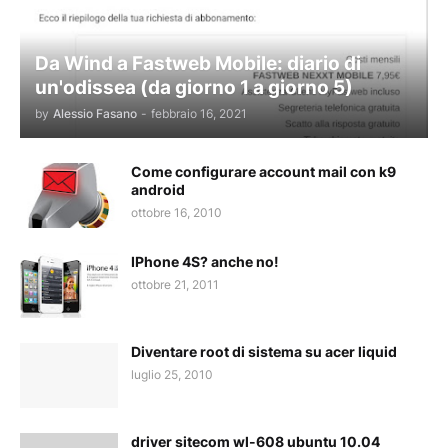
Da Wind a Fastweb Mobile: diario di
un'odissea (da giorno 1 a giorno 5)
by
Alessio Fasano
-
febbraio 16, 2021
Come configurare account mail con k9
android
ottobre 16, 2010
IPhone 4S? anche no!
ottobre 21, 2011
Diventare root di sistema su acer liquid
luglio 25, 2010
driver sitecom wl-608 ubuntu 10.04