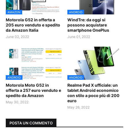
AMAZON
ANDROID
Motorola G52 in offerta a
WindTre: da oggi si
205 euro venduto e spedito
possono acquistare
da Amazon Italia
smartphone OnePlus
June 02, 2022
June 01, 2022
ANDROID
ANDROID
Motorola Moto G52 in
Realme Pad X ufficiale: un
offerta a 257 euro venduto e
tablet Android economico
spedito da Amazon
con stilo a poco più di 200
euro
May 30, 2022
May 26, 2022
POSTA UN COMMENTO