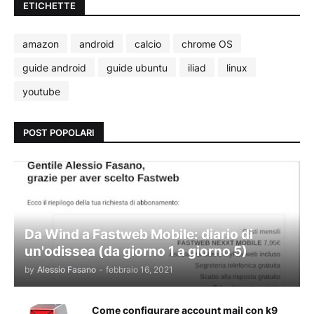
ETICHETTE
amazon
android
calcio
chrome OS
guide android
guide ubuntu
iliad
linux
youtube
POST POPOLARI
Da Wind a Fastweb Mobile: diario di
un'odissea (da giorno 1 a giorno 5)
by
Alessio Fasano
-
febbraio 16, 2021
Come configurare account mail con k9