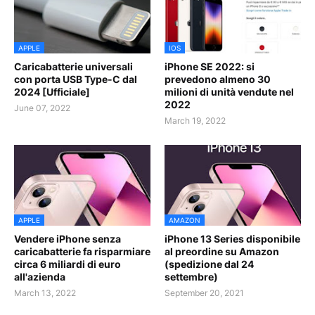
APPLE
IOS
Caricabatterie universali
iPhone SE 2022: si
con porta USB Type-C dal
prevedono almeno 30
2024 [Ufficiale]
milioni di unità vendute nel
2022
June 07, 2022
March 19, 2022
APPLE
AMAZON
Vendere iPhone senza
iPhone 13 Series disponibile
caricabatterie fa risparmiare
al preordine su Amazon
circa 6 miliardi di euro
(spedizione dal 24
all'azienda
settembre)
March 13, 2022
September 20, 2021