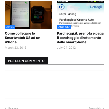
APPLE
ANDROID
Come collegare lo
Parcheggi.it: prenota e paga
Smartwatch U8 ad un
il parcheggio direttamente
iPhone
dallo smartphone!
March 23, 2016
July 04, 2012
POSTA UN COMMENTO
Nuova
Vecchia