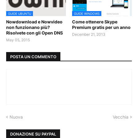
GUIDE UBUNTU
GUIDE WINDOWS
Nowdownload e Nowvideo
Come ottenere Skype
non funzionano più?
Premium gratis per un anno
Risolvete con gli Open DNS
December 21, 2013
May 05, 2015
POSTA UN COMMENTO
Nuova
Vecchia
DONAZIONE SU PAYPAL