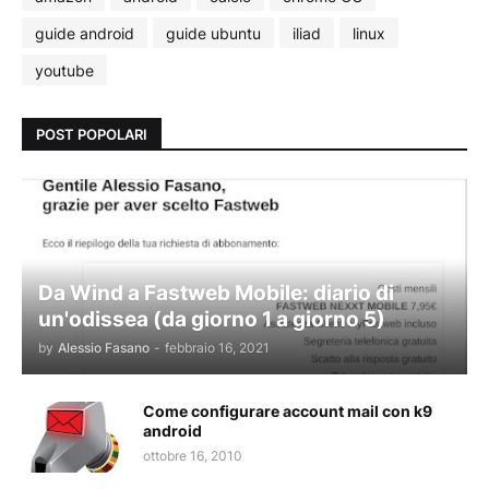
guide android
guide ubuntu
iliad
linux
youtube
POST POPOLARI
Da Wind a Fastweb Mobile: diario di
un'odissea (da giorno 1 a giorno 5)
by
Alessio Fasano
-
febbraio 16, 2021
Come configurare account mail con k9
android
ottobre 16, 2010