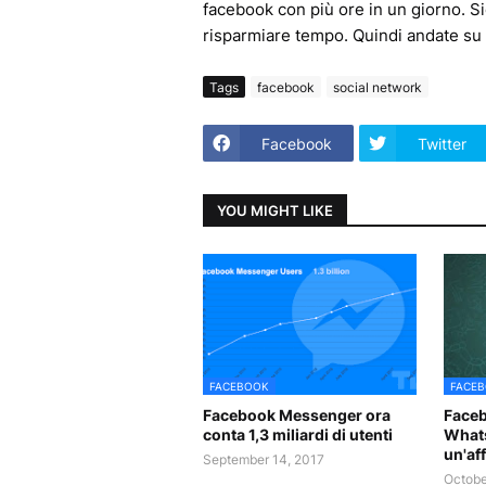
facebook con più ore in un giorno. S
risparmiare tempo. Quindi andate su 
Tags
facebook
social network
Facebook
Twitter
YOU MIGHT LIKE
FACEBOOK
FACE
Facebook Messenger ora
Faceb
conta 1,3 miliardi di utenti
Whats
un'af
September 14, 2017
Octobe