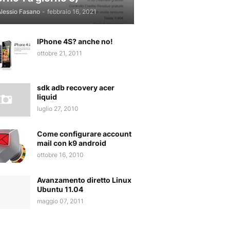
lessio Fasano
-
febbraio 16, 2021
IPhone 4S? anche no!
ottobre 21, 2011
sdk adb recovery acer
liquid
luglio 27, 2010
Come configurare account
mail con k9 android
ottobre 16, 2010
Avanzamento diretto Linux
Ubuntu 11.04
maggio 07, 2011