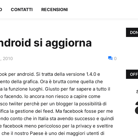
O
CONTATTI
RECENSIONI
DON
ndroid si aggiorna
, 2010
0
ook per android. Si tratta della versione 1.4.0 e
OFF
ento della grafica. Ora è brutta come quella che
 la funzione luoghi. Giusto per far sapere a tutto il
o facendo. Io ancora non riesco a capire come
co twiiter perchè per un blogger la possibilità di
plifica la gestione dei feed. Ma facebook fosse per me
do conto che in Italia sta avendo successo e quindi
ere facebook meno pericoloso per la privacy e sveltire
 che il nostro Paese è uno dei maggiori utenti di