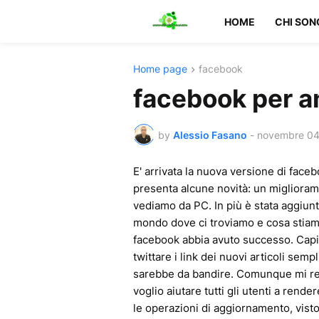
HOME
CHI SON
Home page
facebook
facebook per a
by
Alessio Fasano
-
novembre 04
E' arrivata la nuova versione di faceb
presenta alcune novità: un miglioram
vediamo da PC. In più è stata aggiunta
mondo dove ci troviamo e cosa stiam
facebook abbia avuto successo. Capis
twittare i link dei nuovi articoli sem
sarebbe da bandire. Comunque mi ren
voglio aiutare tutti gli utenti a rend
le operazioni di aggiornamento, visto