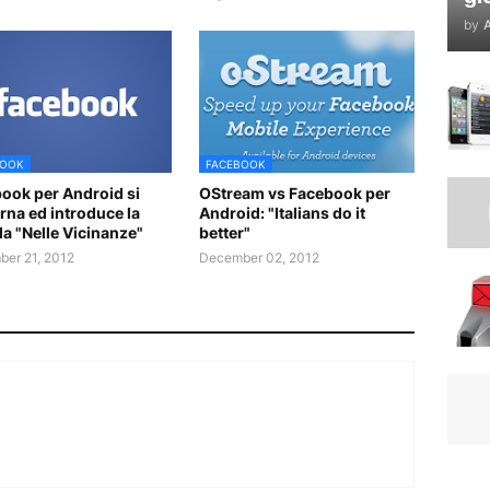
by
A
BOOK
FACEBOOK
ook per Android si
OStream vs Facebook per
rna ed introduce la
Android: "Italians do it
a "Nelle Vicinanze"
better"
er 21, 2012
December 02, 2012