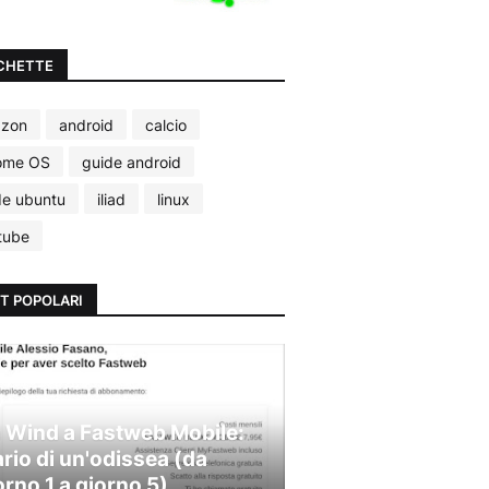
CHETTE
zon
android
calcio
ome OS
guide android
de ubuntu
iliad
linux
tube
T POPOLARI
 Wind a Fastweb Mobile:
ario di un'odissea (da
orno 1 a giorno 5)