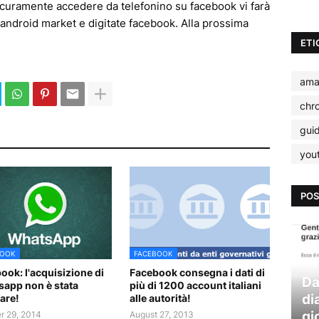
icuramente accedere da telefonino su facebook vi farà
android market e digitate facebook. Alla prossima
ETI
ama
chr
gui
you
POS
BOOK
FACEBOOK
ook: l'acquisizione di
Facebook consegna i dati di
Da
app non è stata
più di 1200 account italiani
di
fare!
alle autorità!
gi
r 29, 2014
August 27, 2013