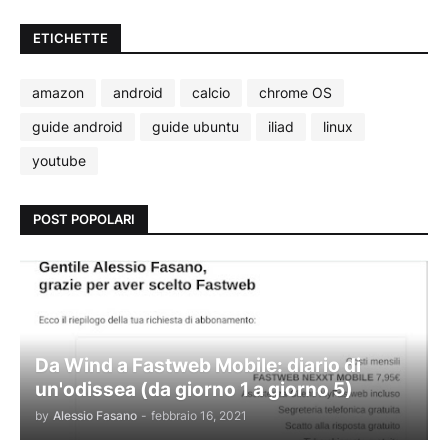
ETICHETTE
amazon
android
calcio
chrome OS
guide android
guide ubuntu
iliad
linux
youtube
POST POPOLARI
Da Wind a Fastweb Mobile: diario di
un'odissea (da giorno 1 a giorno 5)
by
Alessio Fasano
-
febbraio 16, 2021