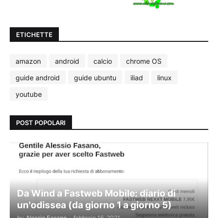
ETICHETTE
amazon
android
calcio
chrome OS
guide android
guide ubuntu
iliad
linux
youtube
POST POPOLARI
Da Wind a Fastweb Mobile: diario di
un'odissea (da giorno 1 a giorno 5)
by
Alessio Fasano
-
febbraio 16, 2021